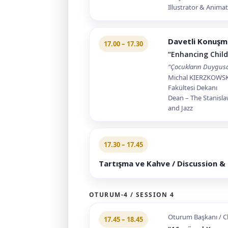
Illustrator & Anima
Davetli Konuşm
17.00 – 17.30
“Enhancing Child
“Çocukların Duygusal
Michal KIERZKOWSKI,
Fakültesi Dekanı
Dean – The Stanisl
and Jazz
17.30 – 17.45
Tartışma ve Kahve / Discussion &
OTURUM-4 / SESSION 4
Oturum Başkanı / Ch
17.45 – 18.45