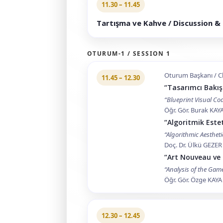
11.30 – 11.45
Tartışma ve Kahve / Discussion &
OTURUM-1 / SESSION 1
Oturum Başkanı / C
11.45 – 12.30
“Tasarımcı Bakış
“Blueprint Visual Co
Öğr. Gör. Burak KAY
“Algoritmik Este
“Algorithmic Aesthet
Doç. Dr. Ülkü GEZER
“Art Nouveau ve 
“Analysis of the Gam
Öğr. Gör. Özge KAYA
12.30 – 12.45