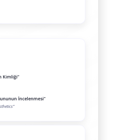
 Kimliği”
Oyununun İncelenmesi”
sthetics”