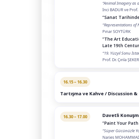
“Animal Imagery as a
İnci BADUR ve Prof.
“Sanat Tarihinde
“Representations of 
Pınar SOYTÜRK
“The Art Educatio
Late 19th Centur
“19. Yüzyıl Sonu İsta
Prof. Dr. Çınla ŞEK
16.15 – 16.30
Tartışma ve Kahve / Discussion &
Davetli Konuşm
16.30 – 17.00
“Paint Your Path
“Süper Gücünüzle Yo
Narjes MOHAMMADI –