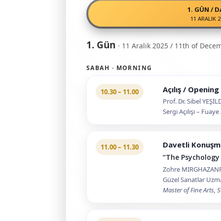
1. GÜN / D
11 ARALIK 
1. Gün
· 11 Aralık 2025 / 11th of Dec
SABAH · MORNING
Açılış / Opening
10.30 – 11.00
Prof. Dr. Sibel YEŞ
Sergi Açılışı – Fuay
Davetli Konuşm
11.00 – 11.30
“The Psychology
Zohre MIRGHAZAN
Güzel Sanatlar Uzma
Master of Fine Arts, 