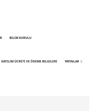
ER
BILIM KURULU
KATILIM ÜCRETI VE ÖDEME BILGILERI
YAYINLAR