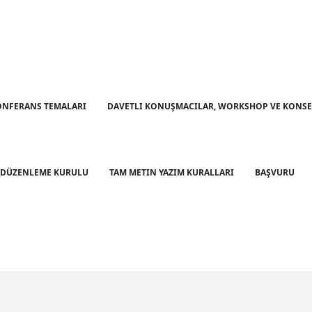
ONFERANS TEMALARI
DAVETLI KONUŞMACILAR, WORKSHOP VE KONS
DÜZENLEME KURULU
TAM METIN YAZIM KURALLARI
BAŞVURU