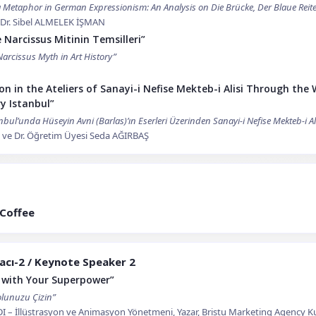
 Metaphor in German Expressionism: An Analysis on Die Brücke, Der Blaue Reite
 Dr. Sibel ALMELEK İŞMAN
 Narcissus Mitinin Temsilleri”
Narcissus Myth in Art History”
n in the Ateliers of Sanayi-i Nefise Mekteb-i Alisi Through the 
y Istanbul”
nbul’unda Hüseyin Avni (Barlas)’ın Eserleri Üzerinden Sanayi-i Nefise Mekteb-i Ali
ER ve Dr. Öğretim Üyesi Seda AĞIRBAŞ
 Coffee
acı-2 / Keynote Speaker 2
 with Your Superpower”
lunuzu Çizin”
 İllüstrasyon ve Animasyon Yönetmeni, Yazar, Bristu Marketing Agency K