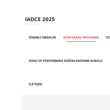
Skip
to
IADCE 2025
content
IADCE 2025
ÖNEMLI TARIHLER
KONFERANS PROGRAMI
K
SERGI VE PERFORMANS DEĞERLENDIRME KURULU
ILETIŞIM