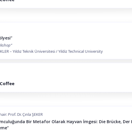
lyesi”
rkshop”
LER – Yıldız Teknik Üniversitesi / Yildiz Technical University
 Coffee
ir: Prof. Dr. Çınla ŞEKER
culuğunda Bir Metafor Olarak Hayvan İmgesi: Die Brücke, Der B
leme”