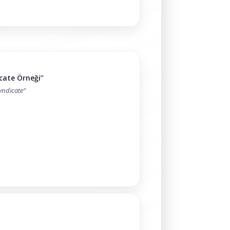
icate Örneği”
yndicate”