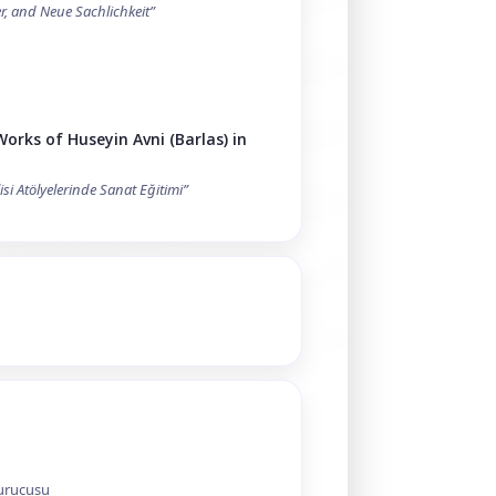
r, and Neue Sachlichkeit”
Works of Huseyin Avni (Barlas) in
si Atölyelerinde Sanat Eğitimi”
urucusu