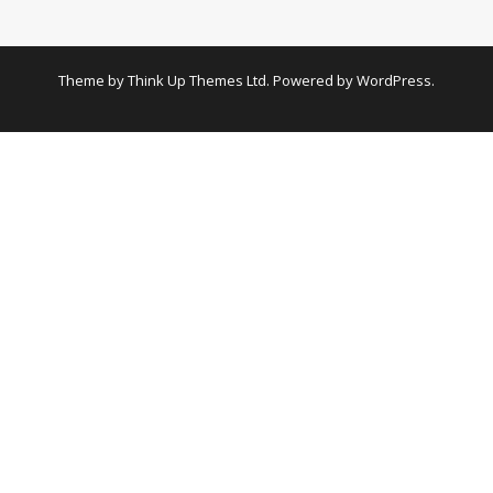
- Sergi ve Performans Değerlendirme Kurulu
Önemli Tarihler
Theme by
Think Up Themes Ltd
. Powered by
WordPress
.
Başvuru
Kayıt
- Katılım Ücreti ve Ödeme Bilgileri
- Fees & Payment Details
- Önemli Tarihler
Yayınlar
- Özet Kitabı
- Tam Metin Kitabı
- Sergi Kataloğu