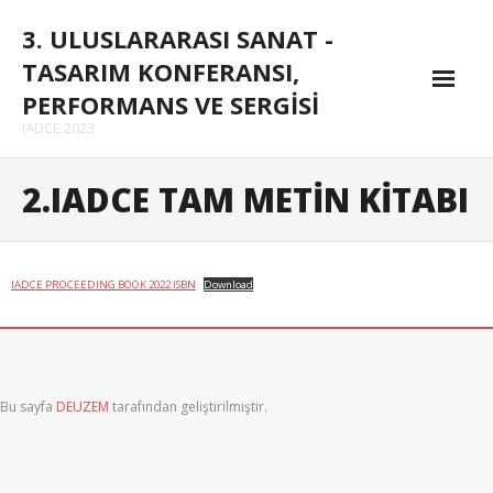
Skip
3. ULUSLARARASI SANAT -
to
content
TASARIM KONFERANSI,
PERFORMANS VE SERGİSİ
IADCE 2023
Konferans
2.IADCE TAM METİN KİTABI
- Konferans Programı
- Davetli Konuşmacılar
IADCE PROCEEDING BOOK 2022 ISBN
Download
- Konferans Temaları
Kurullar
Bu sayfa
DEUZEM
tarafından geliştirilmiştir.
- Düzenleme Kurulu
- Bilim Kurulu