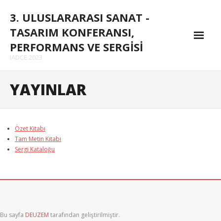
Skip
3. ULUSLARARASI SANAT -
to
content
TASARIM KONFERANSI,
PERFORMANS VE SERGİSİ
IADCE 2023
Konferans
YAYINLAR
- Konferans Programı
- Davetli Konuşmacılar
Özet Kitabı
Tam Metin Kitabı
- Konferans Temaları
Sergi Kataloğu
Kurullar
- Düzenleme Kurulu
- Bilim Kurulu
Bu sayfa
DEUZEM
tarafından geliştirilmiştir.