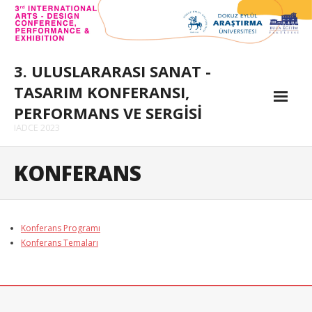
Skip
to
content
3. ULUSLARARASI SANAT -
TASARIM KONFERANSI,
PERFORMANS VE SERGİSİ
IADCE 2023
Konferans
KONFERANS
- Konferans Programı
- Davetli Konuşmacılar
Konferans Programı
Konferans Temaları
- Konferans Temaları
Kurullar
- Düzenleme Kurulu